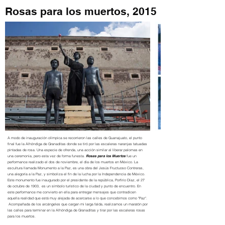
Rosas para los muertos, 2015
A modo de inauguración olímpica se recorrieron las calles de Guanajuato, el punto
final fue la Alhóndiga de Granaditas donde se tiró por las escaleras naranjas tatuadas
pintadas de rosa. Una especie de ofrenda, una acción similar al liberar palomas en
una ceremonia, pero esta vez de forma funesta.
Rosas para los Muertos
fue un
performance realizado el dos de noviembre, el día de los muertos en México. La
escultura llamada Monumento a la Paz, es una obra del Jesús Fructuoso Contreras,
una alegoría a la Paz, y simboliza el fin de la lucha por la Independencia de México.
Este monumento fue inaugurado por el presidente de la república, Porfirio Díaz, el 27
de octubre de 1903, es un símbolo turístico de la ciudad y punto de encuentro. En
este performance me convierto en ella para entregar mensajes que contradicen
aquella realidad que está muy alejada de acercarse a lo que concebimos como "Paz".
Acompañada de los arcángeles que cargan mi larga falda, realizamos un maratón por
las calles para terminar en la Alhóndiga de Granaditas y tirar por las escaleras rosas
para los muertos.