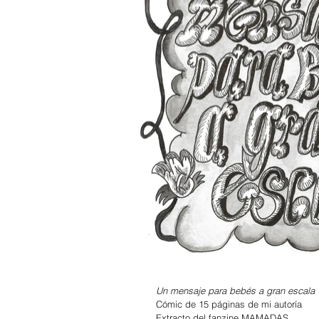
Un mensaje para bebés a gran escala
Cómic de 15 páginas de mi autoría
Extracto del fanzine MAMADAS