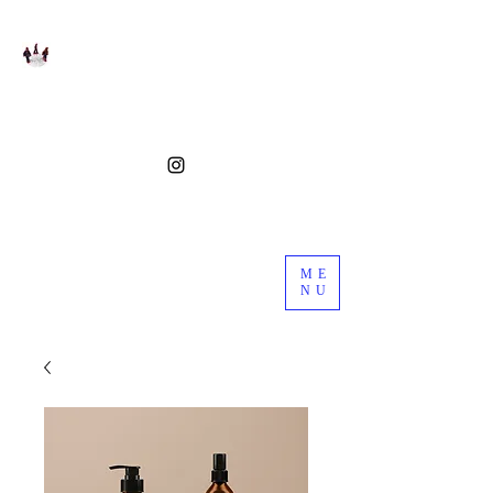
ME
NU