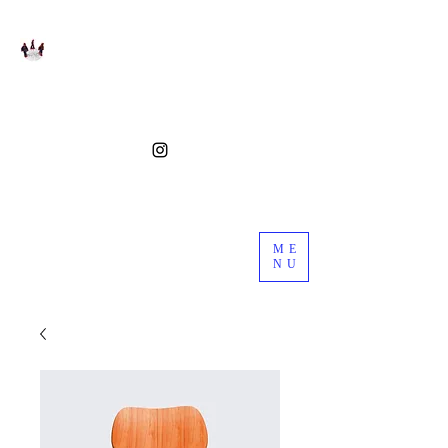
ME
NU