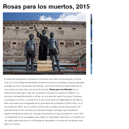
Rosas para los muertos, 2015
A modo de inauguración olímpica se recorrieron las calles de Guanajuato, el punto
final fue la Alhóndiga de Granaditas donde se tiró por las escaleras naranjas tatuadas
pintadas de rosa. Una especie de ofrenda, una acción similar al liberar palomas en
una ceremonia, pero esta vez de forma funesta.
Rosas para los Muertos
fue un
performance realizado el dos de noviembre, el día de los muertos en México. La
escultura llamada Monumento a la Paz, es una obra del Jesús Fructuoso Contreras,
una alegoría a la Paz, y simboliza el fin de la lucha por la Independencia de México.
Este monumento fue inaugurado por el presidente de la república, Porfirio Díaz, el 27
de octubre de 1903, es un símbolo turístico de la ciudad y punto de encuentro. En
este performance me convierto en ella para entregar mensajes que contradicen
aquella realidad que está muy alejada de acercarse a lo que concebimos como "Paz".
Acompañada de los arcángeles que cargan mi larga falda, realizamos un maratón por
las calles para terminar en la Alhóndiga de Granaditas y tirar por las escaleras rosas
para los muertos.