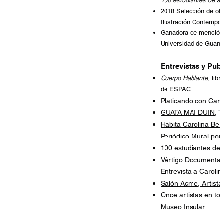
100 estudiantes de a
2018 Selección de o
Ilustra
ción Contemp
Ganadora de mención
Universidad de Guana
Entrevista
s y Pu
Cuerpo Hablante
, li
de ESPAC
Platicando con Car
GUATA MAI DUIN
,
Habita Carolina Ber
Periódico Mural por
100 estudiantes de
Vértigo Documental
Entrevista a Caroli
Salón Acme, Artist
Once artistas en t
Museo Insular