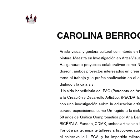
CAROLINA BERRO
Artista visual y gestora cultural con interés e
pintura. Maestra en Investigación en Artes Vis
Ha generado proyectos colaborativos como Neu
dijeron, ambos proyectos interesados en crear
torno al trabajo y la profesionalización en el
diálogo y la catarsis.
Ha sido beneficiaria del PAC (Patronato de A
a la Creación y Desarrollo Artístico, (PECDA, 
con una investigación sobre la educación artí
curado exposiciones como Un rugido a la dist
50 años de Gráfica Comprometida por Ana Barr
BICÉFALA, Pandeo, CDMX, ambos artistas de la 
Por otra parte, imparte talleres artístico-peda
el colectivo la LLECA, y ha impartido taller