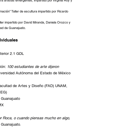
para artistas emergentes, impartido por Virginia Roy y
mación” Taller de escultura impartido por Ricardo
ler impartido por David Miranda, Daniela Orozco y
dad de Guanajuato.
i
viduales
terior 2.1 GDL
ión:
100 estudiantes de arte dijeron
Universidad Autónoma del Estado de México
acultad de Artes y Diseño
(FAD) UNAM,
PEG)
 Guanajuato
DMX
r Roca, o cuando piensas mucho en algo,
 Guanajuato.