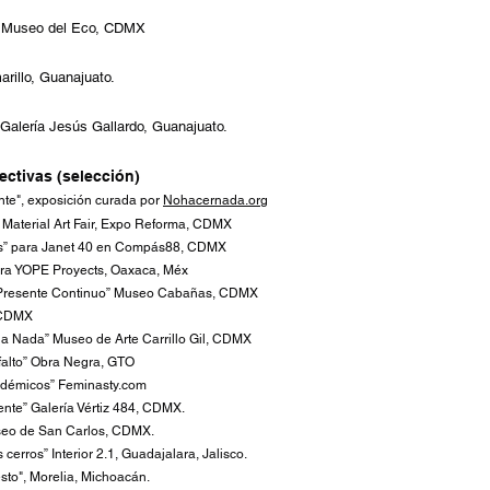
 Museo del Eco, CDMX
arillo, Guanajuato.
 Galería Jesús Gallardo, Guanajuato.
ctivas (selecci
ón)
nte
"
, exposición curada por
Nohacernada.org
,
Material Art Fair, Expo Reforma, CDMX
s” para Janet 40 en Compás88, CDMX
ara YOPE Proyects, Oaxaca,
Méx
 Presente Continuo” Mus
eo Cabañas, CDMX
 CDMX
la Nada” Museo de Arte Carrillo Gil, CDMX
falto” Obra Negra, GTO
ndémicos” Feminasty.com
nte” Galería Vértiz 484, CDMX.
seo de San Carlos, CDMX.
 cerros” Interior 2.1, Guadajalara, Jalisco.
sto", Morelia, Michoacán.