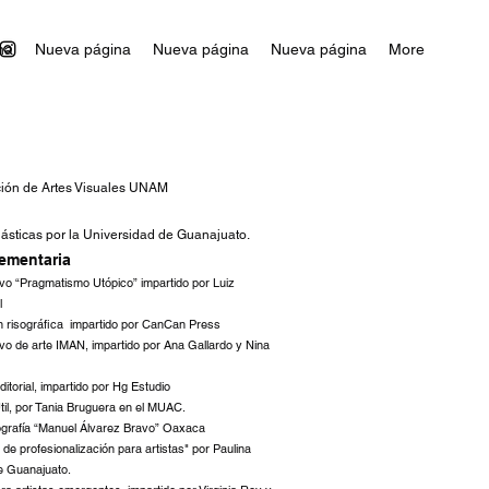
na
Nueva página
Nueva página
Nueva página
More
ción de Artes Visuales UNAM
lásticas por la Universidad de Guanaju
ato.
lemen
taria
vo “Pragmatismo Utópico” impartido por Luiz
l
ón risográfica impartido por CanCan Press
o de arte IMAN, impartido por Ana Gallardo y Nina
itorial, impart
ido por Hg Estudio
til, por Tania Bruguera en el MUAC.
ografía “Manuel Álvarez Bravo” Oaxaca
s de profesionalización para artistas" por Paulina
e Guanajuato.