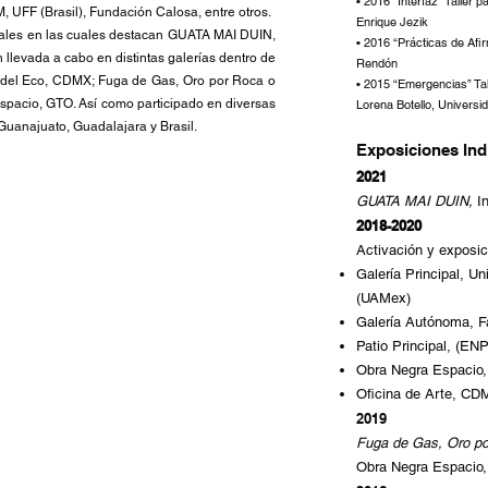
• 2016 “Interfaz” Taller 
FF (Brasil), Fundación Calosa, entre otros.
Enrique Jezik
uales en las cuales destacan GUATA MAI DUIN,
• 2016 “Prácticas de Afir
n llevada a cabo en distintas galerías dentro de
Rendón
o del Eco, CDMX; Fuga de Gas, Oro por Roca o
• 2015 “Emergencias” Tal
pacio, GTO. Así como participado en diversas
Lorena Botello, Universi
Guanajuato, Guadalajara y Brasil.
Exposiciones Ind
2021
GUATA MAI DUIN,
In
2018-2020
Activación y exposic
Galería Principal, 
(UAMex)
Galería Autónoma, F
Patio Principal, (EN
Obra Negra Espacio,
Oficina de Arte, C
2019
Fuga de Gas, Oro po
Obra Negra Espacio,