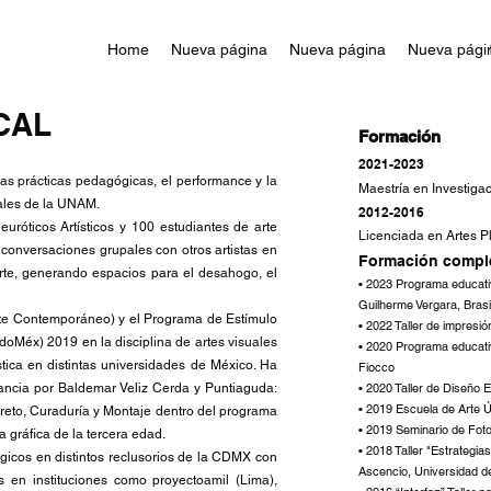
Home
Nueva página
Nueva página
Nueva pági
CAL
Formación
2021-2023
n las prácticas pedagógicas, el performance y la
Maestría en Investiga
uales de la UNAM.
2012-2016
róticos Artísticos y 100 estudiantes de arte
Licenciada en Artes P
 conversaciones grupales con otros artistas en
Formación comp
 arte, generando espacios para el desahogo, el
• 2023 Programa educati
Guilherme Vergara, Brasi
rte Contemporáneo) y el Programa de Estímulo
• 2022 Taller de impresi
EdoMéx) 2019 en la disciplina de artes visuales
• 2020 Programa educativ
stica en distintas universidades de México. Ha
Fiocco
ancia por Baldemar Veliz Cerda y Puntiaguda:
• 2020 Taller de Diseño Ed
• 2019 Escuela de Arte Ú
eto, Curaduría y Montaje dentro del programa
• 2019 Seminario de Fot
gráfica de la tercera edad.
• 2018 Taller "Estrategia
gógicos en distintos reclusorios de la CDMX con
Ascencio, Universidad d
es en instituciones como proyectoamil (Lima),