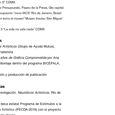
o. 6" CDMX.
o Presupuesto, Paseo de la Presa, Gto capital.
pación “novo IACS” Rio de Janeiro, Brasil.
 en torno al museo” Museo Insular, San Miguel
.5 “La vida no vale nada” CDMX
s
s Artísticos
(Grupo de Ayuda Mutua),
tallerista
 años de Gráfica Comprometida
por Ana
y Montaje dentro del programa BICÉFALA,
ción y producción de publicación
ias
vestigación,
Neuróticos Artísticos,
Río de
 beca estatal Programa de Estímulos a la
o Artístico (PECDA-2019) con el proyecto