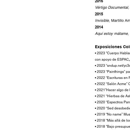
2016
Vértigo Documental
,
2015
Invisible
, Martillo Am
2014
Aquí estoy mát
ame
,
Exposiciones Cole
• 2023 "
Cuerpo Habla
con apoyo de ESPAC
• 2023 “sndup.net/yc
3
• 2023 “Painthings” p
• 2022 “Escrituras en
• 2022 “Salón Acme”
• 2021”Hacer algo de 
• 2021 “Hierbas de As
• 2020 “Espectros Pa
• 2020 “Sed desobedie
• 2019 “No name” Mu
• 2018 “Más allá de los
• 2018 "Bajo presupue