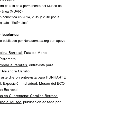
rte dijeron
.
bra para la sala permanente del Museo de
oránea (MUVIC).
 honorífica en 2014, 2015 y 2018 por la
juato, “Estímulos”.
blicaciones
bro publicado por
Nohacernada.org
con apoyo
olina Berrocal
, Pata de Mono
Terremoto
rocal la Parálisis
, entrevista para
 Alejandra Carrillo
 arte dijeron
entrevista para FUNHARTE
, Exposición Individual, Museo del ECO
,
na Berrocal
as en Cuarentena: Carolina Berrocal
orno al Museo
, publicación editada
por