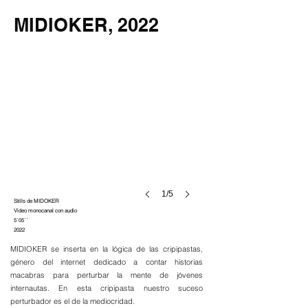
MIDIOKER, 2022
1/5
Stills de MIDOKER
Video monocanal con audio
5´05´´
2022
MIDIOKER se inserta en la lógica de las cripipastas,
género del internet dedicado a contar historias
macabras para perturbar la mente de jóvenes
internautas. En esta cripipasta nuestro suceso
perturbador es el de la mediocridad.