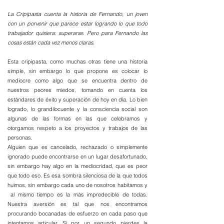
La Cripipasta cuenta la historia de Fernando, un joven
con un porvenir que parece estar logrando lo que todo
trabajador quisiera: superarse. Pero para Fernando las
cosas están cada vez menos claras.
Esta cripipasta, como muchas otras tiene una historia
simple, sin embargo lo que propone es colocar lo
mediocre como algo que se encuentra dentro de
nuestros peores miedos, tomando en cuenta los
estándares de éxito y superación de hoy en día.
​
Lo bien
logrado, lo grandilocuente y la consciencia social son
algunas de las formas en las que celebramos y
otorgamos respeto a los proyectos y trabajos de las
personas.
Alguien que es cancelado, rechazado o simplemente
ignorado puede encontrarse en un lugar desafortunado,
sin embargo hay algo en la mediocridad, que es peor
que todo eso.
Es esa sombra silenciosa de la que todos
huimos, sin embargo cada uno de nosotros habitamos y
al mismo tiempo es la más impredecible de todas.
Nuestra aversión es tal que nos encontramos
procurando bocanadas de esfuerzo en cada paso que
intentamos articular. Si por un segundo pierdes la