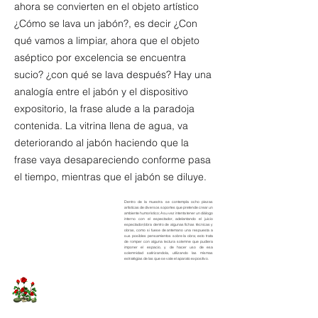
ahora se convierten en el objeto artístico
¿Cómo se lava un jabón?, es decir ¿Con
qué vamos a limpiar, ahora que el objeto
aséptico por excelencia se encuentra
sucio? ¿con qué se lava después? Hay una
analogía entre el jabón y el dispositivo
expositorio, la frase alude a la paradoja
contenida. La vitrina llena de agua, va
deteriorando al jabón haciendo que la
frase vaya desapareciendo conforme pasa
el tiempo, mientras que el jabón se diluye.
Dentro de la muestra se contempla ocho piezas
artísticas de diversos soportes que pretende crear un
ambiente humorístico; A su vez intenta tener un diálogo
interno con el espectador, adelantando el juicio
espectador/obra dentro de algunas fichas técnicas y
obras, como si fuese de antemano una respuesta a
sus posibles pensamientos sobre la obra; esto trata
de romper con alguna lectura solemne que pudiera
imponer el espacio, y de hacer uso de esa
solemnidad satirizandola, utilizando las mísmas
estratégias de las que se vale el aparato expositivo.