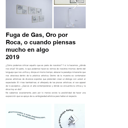
Fuga de Gas, Oro por
Roca, o cuando piensas
mucho en algo
2019
¿Cómo podemos criticar aquello que es parte de nosotros? Y si lo hacemos ¿dónde
nos sitúa? En parte, lo que podemos hacer es reírnos de nosotros mismos dentro del
lenguaje que nos unifica y disipa al mismo tiempo; abrazar la paradoja inmanente que
nos atraviesa dentro de la práctica artística. Dentro de la muestra se contemplan
piezas artísticas de diversos soportes que pretenden crear un diálogo con usted: el
espectador. El ir tras bambalinas, el afterparty de las piezas artísticas, el sex appeal
de lo ascéptico. ¿Qué es el arte contemporáneo y dónde se encuentra la crítica y la
ética hoy en día?
No sabemos exactamente, pero por lo menos existe la posibilidad de hacer una
exposición que se apoye de su ambigüedad artística para hablar al respecto.