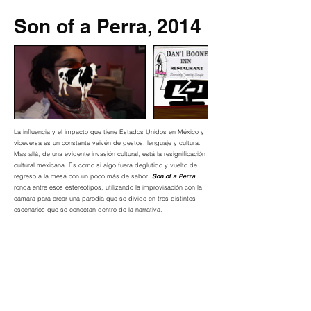
Son of a Perra, 2014
La influencia y el impacto que tiene Estados Unidos en México y
viceversa es un constante vaivén de gestos, lenguaje y cultura.
Mas allá, de una evidente invasión cultural, está la resignificación
cultural mexicana. Es como si algo fuera deglutido y vuelto de
regreso a la mesa con un poco más de sabor.
Son of a Perra
ronda entre esos estereotipos, utilizando la improvisación con la
cámara para crear una parodia que se divide en tres distintos
escenarios que se conectan dentro de la narrativa.