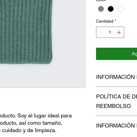
Cantidad
*
Ag
INFORMACIÓN
Soy la descripción de
POLÍTICA DE 
para agregar detalle
tamaño, materiales, 
REEMBOLSO
limpieza. Es también 
ducto. Soy el lugar ideal para 
qué este producto es
Soy una política de 
beneficiarían con él.
roducto, así como tamaño, 
INFORMACIÓN 
oportunidad ideal par
e cuidado y de limpieza.
hacer en caso de no 