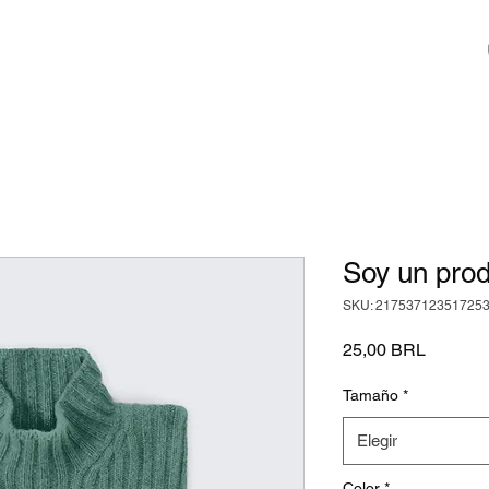
Soy un pro
SKU: 21753712351725
Precio
25,00 BRL
Tamaño
*
Elegir
Color
*