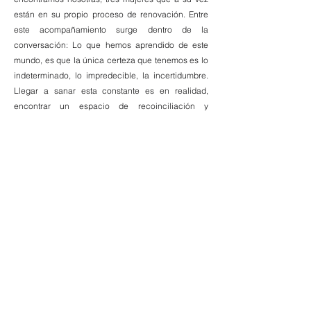
están en su propio proceso de renovación. Entre
este acompañamiento surge dentro de la
conversación: Lo que hemos aprendido de este
mundo, es que la única certeza que tenemos es lo
indeterminado, lo impredecible, la incertidumbre.
Llegar a sanar esta constante es en realidad,
encontrar un espacio de recoinciliación y
descanso. Habitar la incertidumbre es una
invitación a la renuncia de toda expectativa, a
aligerar la carga de esos muros pesados, que a su
vez significa continuar por un camino inesperado y
emocionante.
Para la renovación, demolición.