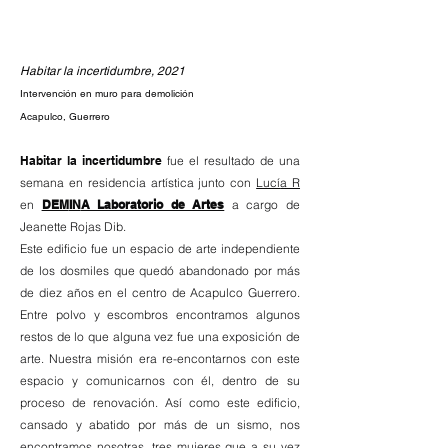
Habitar la incertidumbre, 2021
Intervención en muro para demolición
Acapulco, Guerrero
Habitar la incertidumbre
fue el resultado de una
semana en residencia artística junto con
Lucí
a R
en
DEM
IN
A Laboratorio de Artes
a cargo de
Jeanette Rojas
Dib
.
Este edificio fue un espacio de arte independiente
de los dosmiles que quedó abandonado por más
de diez años en el centro de Acapulco Guerrero.
Entre polvo y escombros encontramos algunos
restos de lo que alguna vez fue una exposición de
arte. Nuestra misión era re-encontarnos con este
espacio y comunicarnos con él, dentro de su
proceso de renovación. Así como este edificio,
cansado y abatido por más de un sismo, nos
encontramos nosotras, tres mujeres que a su vez